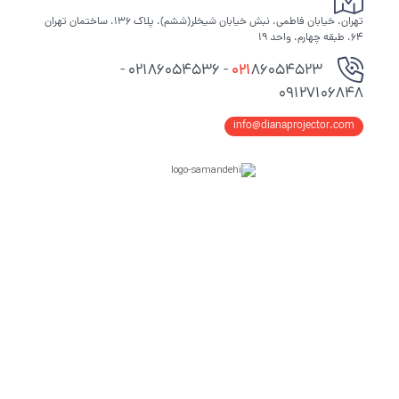
تهران، خیابان فاطمی، نبش خیابان شیخلر(ششم)، پلاک ۱۳۶، ساختمان تهران
۶۴، طبقه چهارم، واحد ۱۹
86054523 - 02186054536 -
021
09127106848
info@dianaprojector.com
انواع مانیتور تاشو سالن کنفرانس
مانیتور تاشو رومیزی
این مدل روی میز نصب می شود اما ساختار آن به گونه ای است که داخل میز
مخفی می شود. برای میز مدیریت و اتاق جلسات کوچک بسیار مناسب است.
معمولا در سایزهای 15 اینچ و 19 اینچ تولید می شود و قیمت آن نسبت به مدل
های بزرگ تر مناسب تر است.
مانیتور کنفرانسی موتورایز