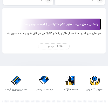
افزودن
افزودن
به
به
سبد
سبد
راهنمای کامل خرید مانیتور تاشو کنفرانسی | قیمت، انواع و مشخصات فنی
در سال های اخیر استفاده از مانیتور تاشو کنفرانسی در اتاق های جلسات مدرن به
شکل چشمگیری افزایش یافته است. سازمان ها، شرکت های خصوصی، بانک ها
و حتی مراکز آموزشی برای ایجاد فضای حرفه ای و مینیمال به سمت مانیتور توکار
اطلاعات بیشتر ...
میز کنفرانس حرکت کرده اند.
مانیتور تاشو سالن کنفرانس علاوه بر زیبایی ظاهری، باعث مدیریت بهتر کابل
کشی، نظم میز و افزایش بهره وری جلسات می شود. دیگر خبری از مانیتورهای
ثابت بزرگ و اشغال کننده فضا نیست. همه چیز هوشمند، جمع شونده و یکپارچه
شده است.
اگر قصد خرید مانیتور تاشو کنفرانسی دارید، باید با قیمت، انواع مدل ها، سایزها،
تحویل اکسپرس
ضمانت بازگشت
پرداخت در محل
تضمین بهترین قیمت
موتورایز بودن یا نبودن، نسخه اندروید و ویژگی های فنی آن آشنا باشید. در این
راهنمای جامع، همه چیز را به صورت تخصصی اما ساده توضیح می دهیم.