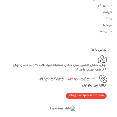
دیانا پروژکتور
فروشگاه
وبلاگ
درباره ما
تماس با ما
تماس با ما
تهران، خیابان فاطمی، نبش خیابان شیخلر(ششم)، پلاک ۱۳۶، ساختمان تهران
۶۴، طبقه چهارم، واحد ۱۹
86054523 - 02186054536 -
021
09127106848
info@dianaprojector.com