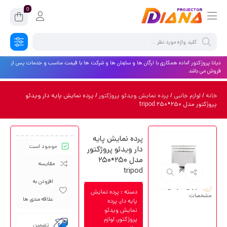
0
دیانا پروژکتور آماده همکاری با ارگان ها و سازمان ها و شرکت ها با قیمت مناسب و خدمات پس از
فروش می باشد
خانه
/
لوازم جانبی
/
پرده نمایش ویدئو پروژکتور
/ پرده نمایش پایه دار ویدئو
پروژکتور مدل ۲۵۰*۲۵۰ tripod
پرده نمایش پایه
موجود است
دار ویدئو پروژکتور
مدل ۲۵۰*۲۵۰
مقایسه
tripod
افزودن به
گزارش نادرستی
دسته :
پرده نمایش
مشخصات
علاقه مندی ها
پایه دار
,
پرده
نمایش ویدئو
پروژکتور
,
لوازم
تضمین