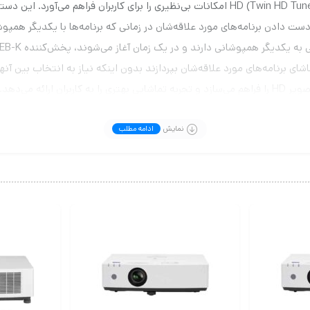
پخش‌کننده DVD پاناسونیک مدل DMR-EX97EB-K با دو تیونر HD (Twin HD Tuner) امکانات بی‌نظیر
شای برنامه‌های مورد علاقه‌شان بپردازند بدون اینکه نیاز به انتخاب بین آنه
با داشتن دو تیونر HD، این پخش‌کننده دسترسی به کیفیت بالای تصویر HD را فراهم می‌سازد و تجربه تماشایی
ه مناسب برای خانواده‌ها و افرادی که به دنبال یک راه حل کارآمد و کیفیت
نمایش
ادامه مطلب
به طور کلی، پخش‌کننده DVD پاناسونیک DMR-EX97EB-K با توجه به قابلیت‌های پیش
با استفاده از قابلیت ضبط سریالی (Series Recording) در پخش‌کننده VD
ط و ذخیره می‌شوند. این امکان به شما اجازه می‌دهد که بدون نگرانی از اینکه 