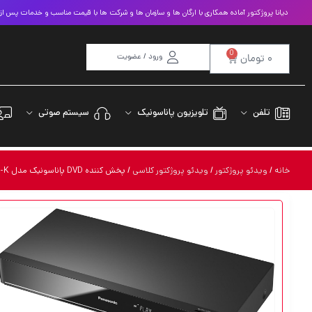
دیانا پروژکتور آماده همکاری با ارگان ها و سازمان ها و شرکت ها با قیمت مناسب و خدمات پس ا
0
0
تومان
ورود / عضویت
تلفن
تلویزیون پاناسونیک
سیستم صوتی
خانه
/
ویدئو پروژکتور
/
ویدئو پروژکتور کلاسی
/ پخش کننده DVD پاناسونیک مدل DMR-EX97EB-K