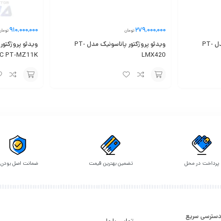
910,000,000
279,000,000
تومان
تومان
ویدئو پروژکتور پاناسونیک مدل PT-
ویدئو پروژکتور پاناسونیک مدل PT-
ویدئو پروژکتور
C PT-MZ11K
LMX420
افزودن
تماس
به
با ما
سبد
بازکردن دسترسی به محتوای ذخیره شده شما. ضبط‌کننده DVD پاناسونیک مدل EX97 قادر به دسترسی
ارجی با ظرفیت حداکثر 2 ترابایت و استفاده از فرمت‌های NTFS و FAT32 امکان‌پذیر است.
پرداخت در محل
تضمین بهترین قیمت
ضمانت اصل بودن
سترسی سریع