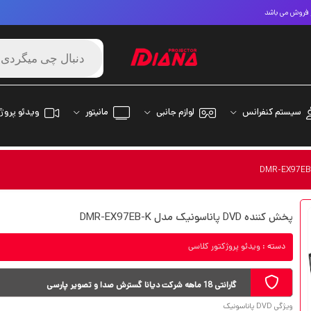
ز فروش می باشد
سیستم کنفرانس
لوازم جانبی
مانیتور
ویدئو پروژک
پخش کننده DVD پاناسونیک مدل DMR-EX97EB-K
دسته :
ویدئو پروژکتور کلاسی
گارانتی 18 ماهه شرکت دیانا گسترش صدا و تصویر پارسی
ویژگی DVD پاناسونیک