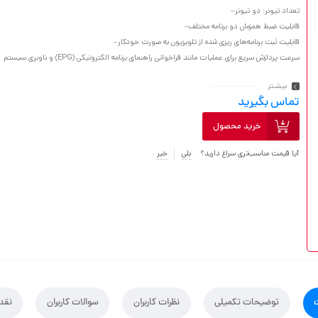
تعداد تیونر: دو تیونر
–
قابلیت ضبط همزمان دو برنامه مختلف
–
قابلیت ثبت برنامه‌های ریزی شده از تلویزیون به صورت خودکار
–
سرعت پردازش سریع برای عملیات مانند فراخوانی راهنمای برنامه الکترونیکی (EPG) و ناوبری سیستم
بیشـتر
تماس بگیرید
خرید محصول
آیا قیمت مناسب‌تری سراغ دارید؟
بلی
خیر
توضیحات تکمیلی
نظرات کاربران
سوالات کاربران
نقد