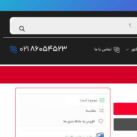
021
86054523
تور
تماس با ما
موجود است
مقایسه
افزودن به علاقه مندی ها
تضمین بهترین قیمت